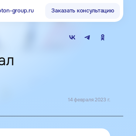
oton-group.ru
Заказать консультацию
00) 250-15-73
sales@proton-group.ru
, пр-д Электродный,
ал
. 8а, оф. 19
14 февраля 2023 г.