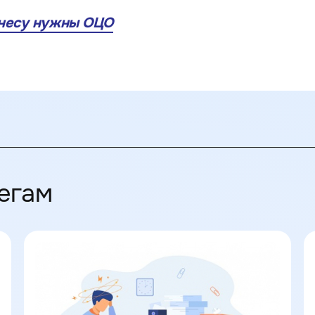
несу нужны ОЦО
егам