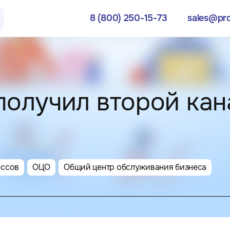
8 (800) 250-15-73
sales@pr
8 (8
г. Москва
получил второй кан
город,
ул. Родионова, д. 203, оф. 405
д
ессов
ОЦО
Общий центр обслуживания бизнеса