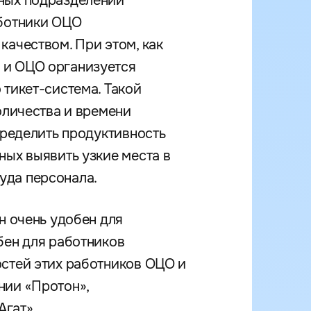
вных подразделений
аботники ОЦО
качеством. При этом, как
 и ОЦО организуется
 тикет-система. Такой
оличества и времени
пределить продуктивность
ных выявить узкие места в
уда персонала.
н очень удобен для
бен для работников
остей этих работников ОЦО и
нии «Протон»,
Агат».