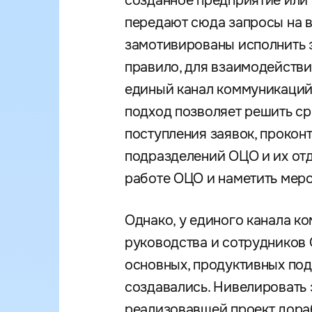
созданное предприятие или
передают сюда запросы на в
замотивированы исполнить э
правило, для взаимодейств
единый канал коммуникаций 
подход позволяет решить ср
поступления заявок, прокон
подразделений ОЦО и их отд
работе ОЦО и наметить мер
Однако, у единого канала к
руководства и сотрудников 
основных, продуктивных под
создавались. Нивелировать 
реализовавшей проект дора