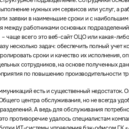
 структурное подразделение. Сотрудники осно
ыполнение нужных им сервисов или услуг, а р
ти заявки в наименьшие сроки и с наибольшим 
ия между работниками основных подразделений
– чаще всего это веб-сайт ОЦО или какая-либо
азу несколько задач: обеспечить полный учет к
тролировать сроки и качество их исполнения, о
ельных сотрудников, на основе полученных дан
оприятия по повышению производительности тр
оммуникаций есть и существенный недостаток. О
Общего центра обслуживания, но не всегда удо
разделений. А ведь для обслуживания потребн
это противоречие удалось специалистам компа
ботки ИТ-системы управления бэк-офисом ГК «