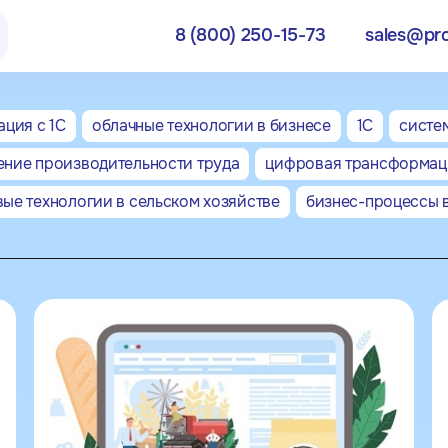
8 (800) 250-15-73
sales@pr
8 (8
ация с 1С
облачные технологии в бизнесе
1С
систе
ние производительности труда
цифровая трансформаци
г. Москва
город,
ул. Родионова, д. 203, оф. 405
д
ые технологии в сельском хозяйстве
бизнес-процессы в