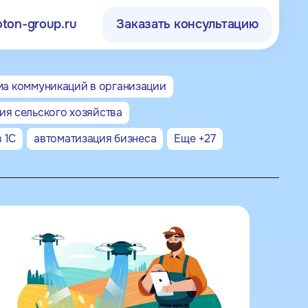
oton-group.ru
Заказать консультацию
00) 250-15-73
sales@proton-group.ru
ма коммуникаций в организации
я сельского хозяйства
, пр-д Электродный,
. 8а, оф. 19
 1С
автоматизация бизнеса
Еще +
27