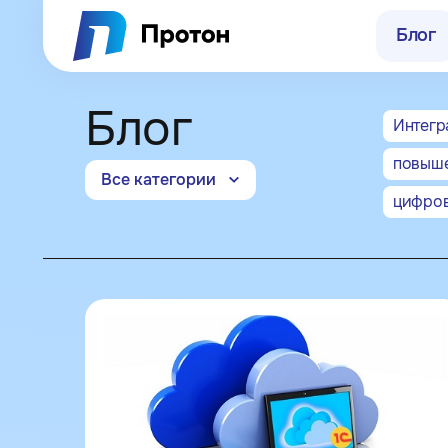
Блог
Блог
Интегр
повыше
Все категории
г. Нижний Нов
цифров