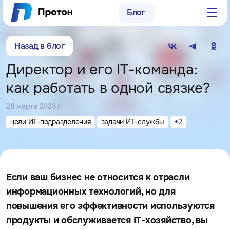
Блог
Заказать консультацию
Назад в блог
8 (800) 250-15-73
Директор и его IT-команда:
sales@proton-group.ru
как работать в одной связке?
г. Нижний Новгород,
28 марта 2023 г.
ул. Родионова, д. 203, оф. 405
цели ИТ-подразделения
задачи ИТ-службы
+
2
г. Москва, пр-д Электродный,
д. 8а, оф. 19
Если ваш бизнес не относится к отрасли
информационных технологий, но для
повышения его эффективности используются
продукты и обслуживается IT-хозяйство, вы