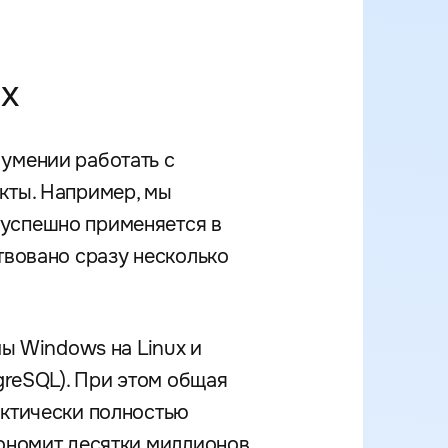
х
 умении работать с
кты. Например, мы
 успешно применяется в
твовано сразу несколько
мы Windows на Linux и
greSQL). При этом общая
актически полностью
кономит десятки миллионов