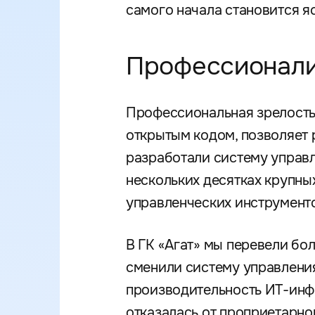
самого начала становится ясн
Профессионали
Профессиональная зрелость 
открытым кодом, позволяет 
разработали систему управ
нескольких десятках крупны
управленческих инструменто
В ГК «Агат» мы перевели бол
сменили систему управления 
производительность ИТ-инфр
отказалась от проприетарно