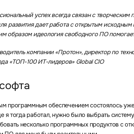
иональный успех всегда связан с творческим 
ля развития дает работа с открытым исходным к
им образом идеология свободного ПО помогает
водитель компании «Протон», директор по техно
ода «ТОП-100 ИТ-лидеров» Global CIO
 софта
ым программным обеспечением состоялось уже
де я тогда работал, нужно было выбрать систем
обовать несколько программных продуктов с от