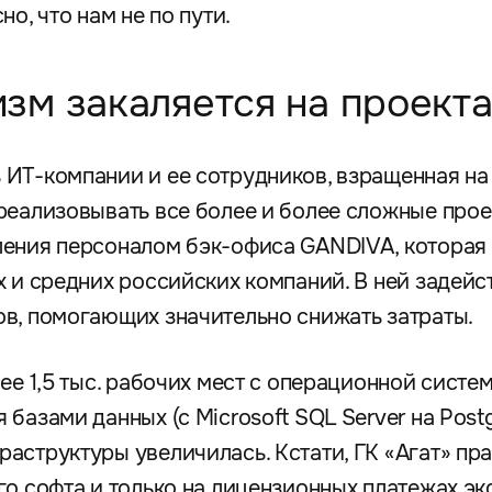
о, что нам не по пути.
зм закаляется на проекта
ИТ-компании и ее сотрудников, взращенная на
реализовывать все более и более сложные прое
ления персоналом бэк-офиса GANDIVA, которая
х и средних российских компаний. В ней задейс
в, помогающих значительно снижать затраты.
ее 1,5 тыс. рабочих мест с операционной систе
базами данных (с Microsoft SQL Server на Post
аструктуры увеличилась. Кстати, ГК «Агат» пр
го софта и только на лицензионных платежах э