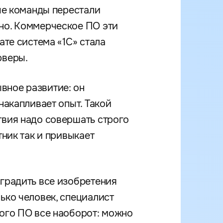
рые команды перестали
вно. Коммерческое ПО эти
ате система «1С» стала
рверы.
вное развитие: он
накапливает опыт. Такой
твия надо совершать строго
тник так и привыкает
оградить все изобретения
ько человек, специалист
ного ПО все наоборот: можно