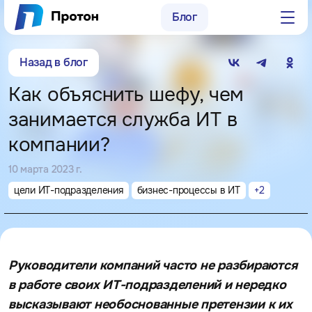
Блог
Заказать консультацию
Назад в блог
8 (800) 250-15-73
Как объяснить шефу, чем
sales@proton-group.ru
занимается служба ИТ в
компании?
г. Нижний Новгород,
ул. Родионова, д. 203, оф. 405
10 марта 2023 г.
г. Москва, пр-д Электродный,
цели ИТ-подразделения
бизнес-процессы в ИТ
+
2
д. 8а, оф. 19
Руководители компаний часто не разбираются
в работе своих ИТ-подразделений и нередко
высказывают необоснованные претензии к их